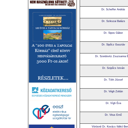
Dr. Scheffer András
Dr. Szikszai Balázs
Dr. Sipos Gábor
Dr. Sipőcz Gusztáv
Dr. Szeidovitz Zsuzsanna 
Dr. Szipőcs István
Dr. Tóth József
Dr. Végh Zoltán
Dr. Vígh Éva
Dr. Vitus Ernő
Vörösné Dr. Kovács Ildikó Ber