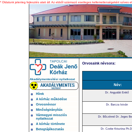
* Oldalunk jelenleg fejlesztés alatt áll. Az ebből származó esetleges kellemetlenségekért szíves e
Orvosaink névsora:
Akadálymentesítési nyilatkozat
Név:
Dr. Angyaláti Enikő
Hírek
A kórház működése
Orvosnévsor
Dr. Barcza István
Minőségirányítás
Vármegyei missziós
Dr. Bőczénné Dr. Jeges Be
nyilatkozat
A kórház története
Dr. Czebe Krisztina Ph.D
Betegtájékoztatás