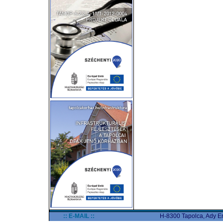
:: E-MAIL ::
H-8300 Tapolca, Ady End