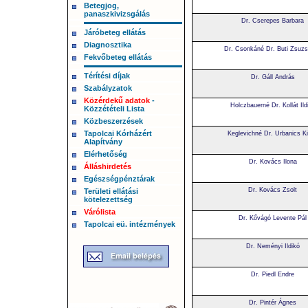
Betegjog,
panaszkivizsgálás
Dr. Cserepes Barbara
Járóbeteg ellátás
Diagnosztika
Dr. Csonkáné Dr. Buti Zsuz
Fekvőbeteg ellátás
Térítési díjak
Dr. Gáll András
Szabályzatok
Közérdekű adatok
-
Holczbauerné Dr. Kollát Ild
Közzétételi Lista
Közbeszerzések
Tapolcai Kórházért
Keglevichné Dr. Urbanics K
Alapítvány
Elérhetőség
Dr. Kovács Ilona
Álláshirdetés
Egészségpénztárak
Dr. Kovács Zsolt
Területi ellátási
kötelezettség
Várólista
Dr. Kővágó Levente Pál
Tapolcai eü. intézmények
Dr. Neményi Ildikó
Dr. Piedl Endre
Dr. Pintér Ágnes