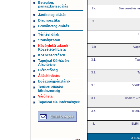
Betegjog,
panaszkivizsgálás
2.c
Szervezeti és m
Járóbeteg ellátás
Diagnosztika
3.
Fekvőbeteg ellátás
E
Térítési díjak
Szabályzatok
Közérdekű adatok
-
3.b
Alapí
Közzétételi Lista
Közbeszerzések
3.1.
Tag
Tapolcai Kórházért
Alapítvány
Elérhetőség
3.2.
T
Álláshirdetés
Egészségpénztárak
3.3.
5/201
Területi ellátási
kötelezettség
Várólista
3.4.
6/2012; 7/
Tapolcai eü. intézmények
3.5.
8/201
4.
EMMI 
A Deá