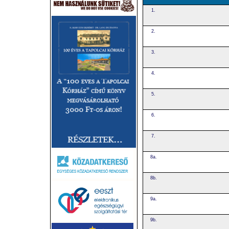
1.
2.
3.
4.
5.
6.
7.
8a.
8b.
9a.
9b.