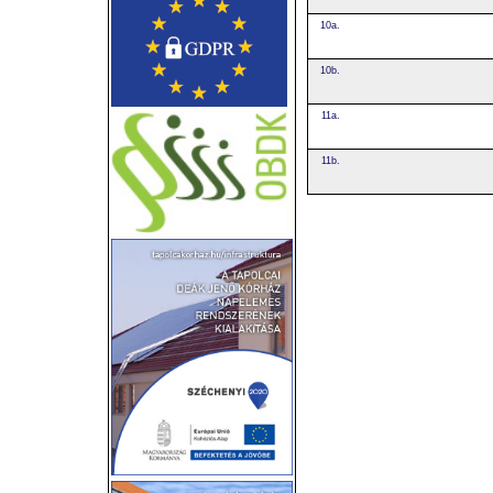
10a.
10b.
11a.
11b.