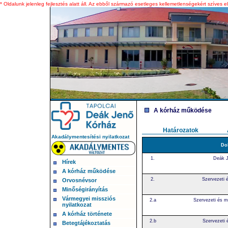
* Oldalunk jelenleg fejlesztés alatt áll. Az ebből származó esetleges kellemetlenségekért szíves e
A kórház működése
Határozatok
Akadálymentesítési nyilatkozat
Do
1.
Deák J
Hírek
A kórház működése
2.
Szervezeti 
Orvosnévsor
Minőségirányítás
Vármegyei missziós
2.a
Szervezeti és m
nyilatkozat
A kórház története
2.b
Szervezeti 
Betegtájékoztatás