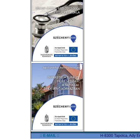
:: E-MAIL ::
H-8300 Tapolca, Ady End