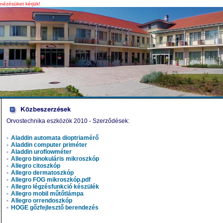
lnézésüket kérjük!
Orvostechnika eszközök 2010 - Szerződések:
-
Aladdin automata dioptriamérő
-
Aladdin computer priméter
-
Aladdin uroflowméter
-
Allegro binokuláris mikroszkóp
-
Allegro citoszkóp
-
Allegro dermatoszkóp
-
Allegro FOG mikroszkóp.pdf
-
Allegro légzésfunkció készülék
-
Allegro mobil műtőtlámpa
-
Allegro orrendoszkóp
-
HOGE gőzfejlesztő berendezés