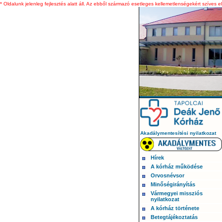
* Oldalunk jelenleg fejlesztés alatt áll. Az ebből származó esetleges kellemetlenségekért szíves e
Akadálymentesítési nyilatkozat
Hírek
A kórház működése
Orvosnévsor
Minőségirányítás
Vármegyei missziós
nyilatkozat
A kórház története
Betegtájékoztatás