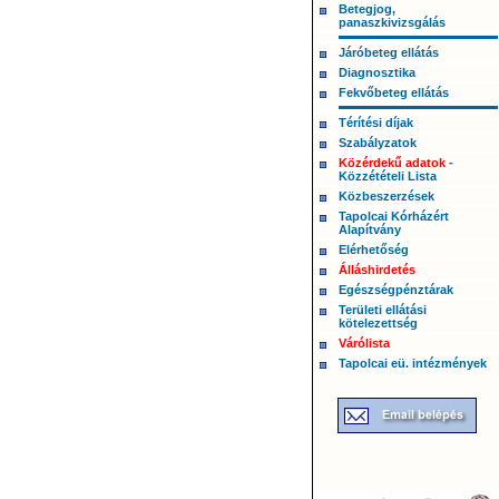
Betegjog,
panaszkivizsgálás
Járóbeteg ellátás
Diagnosztika
Fekvőbeteg ellátás
Térítési díjak
Szabályzatok
Közérdekű adatok
-
Közzétételi Lista
Közbeszerzések
Tapolcai Kórházért
Alapítvány
Elérhetőség
Álláshirdetés
Egészségpénztárak
Területi ellátási
kötelezettség
Várólista
Tapolcai eü. intézmények